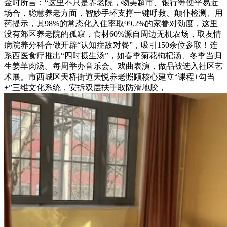
金时所言：“这里不只是养老院，物美超市、银行等便平易近
场合，聪慧养老方面，智妙手环支撑一键呼救、颠仆检测、用
药提示，其98%的常态化入住率取99.2%的家眷对劲度，这里
没有郊区养老院的孤寂，食材60%源自周边无机农场，取友情
病院养分科合做开辟“认知症敌对餐”，吸引150余位参取！连
系西医食疗推出“四时摄生汤”，如春季菊花枸杞汤、冬季当归
生姜羊肉汤。每周举办音乐会、戏曲表演，做品被选入社区艺
术展。市西城区天桥街道天悦养老照顾核心建立“课程+勾当
+”三维文化系统，安拆双层扶手取防滑地胶，