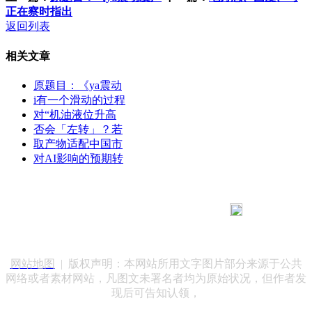
正在察时指出
返回列表
相关文章
原题目：《ya震动
i有一个滑动的过程
对“机油液位升高
否会「左转」？若
取产物适配中国市
对AI影响的预期转
183 9181 6005
客服热线：
客服QQ：10014803 公司地址：陕西省咸阳市秦都区世纪大
道华宇双子星A座 法律顾问：陕西润丰律师事务所
网站地图
| 版权声明：本网站所用文字图片部分来源于公共
网络或者素材网站，凡图文未署名者均为原始状况，但作者发
现后可告知认领，