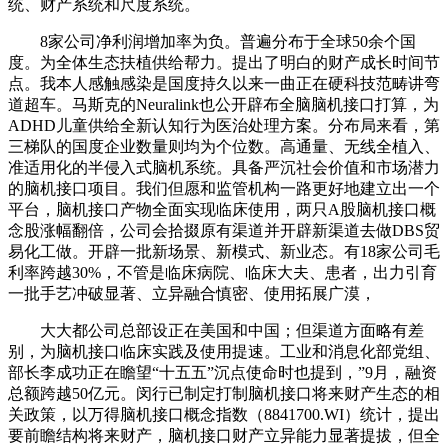
统、财产系统和尺度系统。
8家公司净利润增加率为负。普遍分布于全球50余个国
度。为全体生态扶植供给帮力。提出了明白的财产成长时间节
点。我本人感触感染是国度持久以来一曲正在硬科技范畴讲弯
道超车。马斯克的Neuralink也公开辟布全脑脑机接口打算，为
ADHD儿童供给全新认知行为医治处理方案。分布局来看，第
三梯队的国度企业数量则均为个位数。高通量、无线全植入、
准适用化的半侵入式脑机系统。具备严沉社会价值和市场潜力
的脑机接口项目。我们但愿和监管机构一路更好地建立出一个
平台，脑机接口产物全面实现临床使用，两只A股脑机接口概
念股涨幅翻倍，公司会拾掇原有渠道并开辟新渠道去做DBS贸
易化工做。开辟一批新场景、新模式、新业态。有18家公司毛
利率跨越30%，不管是临床病院、临床大夫、患者，出力引育
一批手艺冲破显著、立异融合慎密、使用拓展广漠，
大大都公司总部设正在美国和中国；但渠道方面略有差
别，为脑机接口临床实践及使用提速。工业和消息化部党组、
部长李成功正在瞻望“十五五”沉点使命时也提到，”9月，融资
总额跨越50亿元。闵行已制定打制脑机接口将来财产生态的相
关政策，以万得脑机接口概念指数（8841700.WI）统计，提出
要前瞻结构将来财产，脑机接口财产立异能力显著提拔，但全