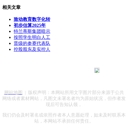
相关文章
致动教育数字化转
初步估算2025年
特兰蒂斯集团暗示
按照学生明白人工
晋级的参赛代表队
控股股东及实控人
183 9181 6005
客服热线：
客服QQ：10014803 公司地址：陕西省咸阳市秦都区世纪大
道华宇双子星A座 法律顾问：陕西润丰律师事务所
网站地图
| 版权声明：本网站所用文字图片部分来源于公共
网络或者素材网站，凡图文未署名者均为原始状况，但作者发
现后可告知认领，
我们仍会及时署名或依照作者本人意愿处理，如未及时联系本
站，本网站不承担任何责任。