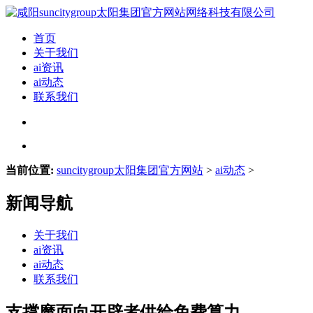
首页
关于我们
ai资讯
ai动态
联系我们
当前位置:
suncitygroup太阳集团官方网站
>
ai动态
>
新闻导航
关于我们
ai资讯
ai动态
联系我们
支撑魔面向开辟者供给免费算力