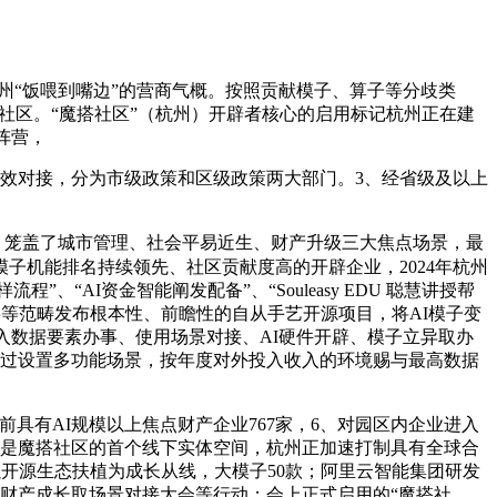
州“饭喂到嘴边”的营商气概。按照贡献模子、算子等分歧类
社区。“魔搭社区”（杭州）开辟者核心的启用标记杭州正在建
阵营，
效对接，分为市级政策和区级政策两大部门。3、经省级及以上
开源。笼盖了城市管理、社会平易近生、财产升级三大焦点场景，最
模子机能排名持续领先、社区贡献度高的开辟企业，2024年杭州
、“AI资金智能阐发配备”、“Souleasy EDU 聪慧讲授帮
链等范畴发布根本性、前瞻性的自从手艺开源项目，将AI模子变
及引入数据要素办事、使用场景对接、AI硬件开辟、模子立异取办
通过设置多功能场景，按年度对外投入收入的环境赐与最高数据
前具有AI规模以上焦点财产企业767家，6、对园区内企业进入
万开辟者，是魔搭社区的首个线下实体空间，杭州正加速打制具有全球合
以开源生态扶植为成长从线，大模子50款；阿里云智能集团研发
+”财产成长取场景对接大会等行动；会上正式启用的“魔搭社