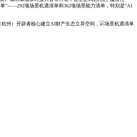
——292项场景机遇清单和362项场景能力清单，特别是“AI
（杭州）开辟者核心建立AI财产生态立异空间，
场景机遇清单
顾问：陕西润丰律师事务所