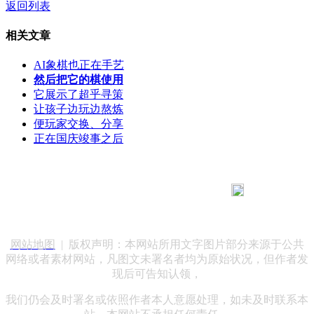
返回列表
相关文章
AI象棋也正在手艺
然后把它的棋使用
它展示了超乎寻策
让孩子边玩边熬炼
便玩家交换、分享
正在国庆竣事之后
183 9181 6005
客服热线：
客服QQ：10014803 公司地址：陕西省咸阳市秦都区世纪大
道华宇双子星A座 法律顾问：陕西润丰律师事务所
网站地图
| 版权声明：本网站所用文字图片部分来源于公共
网络或者素材网站，凡图文未署名者均为原始状况，但作者发
现后可告知认领，
我们仍会及时署名或依照作者本人意愿处理，如未及时联系本