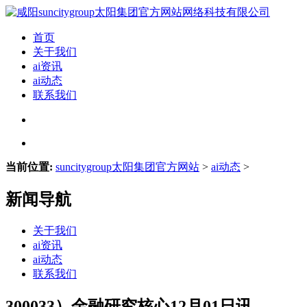
首页
关于我们
ai资讯
ai动态
联系我们
当前位置:
suncitygroup太阳集团官方网站
>
ai动态
>
新闻导航
关于我们
ai资讯
ai动态
联系我们
300033）金融研究核心12月01日讯