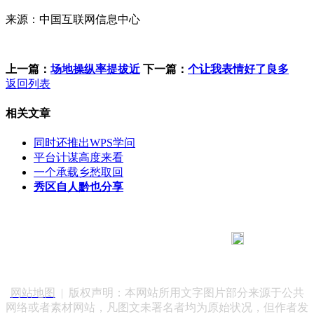
来源：中国互联网信息中心
上一篇：
场地操纵率提拔近
下一篇：
个让我表情好了良多
返回列表
相关文章
同时还推出WPS学问
平台计谋高度来看
一个承载乡愁取回
秀区自人黔也分享
183 9181 6005
客服热线：
客服QQ：10014803 公司地址：陕西省咸阳市秦都区世纪大
道华宇双子星A座 法律顾问：陕西润丰律师事务所
网站地图
| 版权声明：本网站所用文字图片部分来源于公共
网络或者素材网站，凡图文未署名者均为原始状况，但作者发