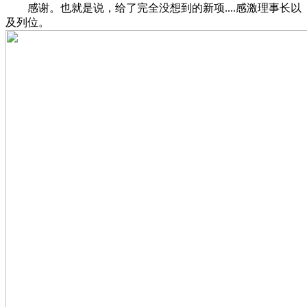
感谢。也就是说，给了完全没想到的新项....感激理事长以
及列位。