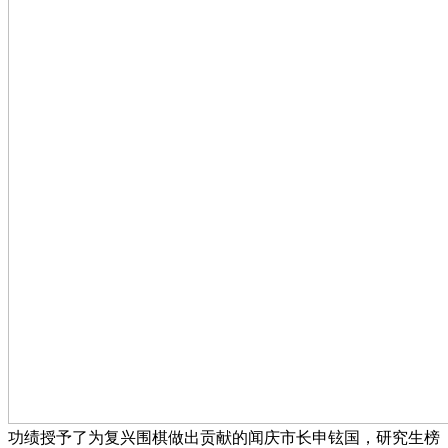
功绩授予了为复兴围棋做出贡献的闻庆市长申铉国，研究生榜