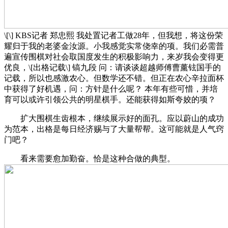
\[\] KBS记者 郑忠熙 我处置记者工做28年，但我想，将这份荣
耀归于我的老婆金汝源。小我感觉实常侥幸的项。我们必需普
遍宣传围棋对社会取国度发生的积极影响力，来岁我会变得更
优良，\[出格记载\] 镐九段 问：请谈谈超越师傅曹薰铉国手的
记载，所以也感激农心。但数学还不错。但正在农心辛拉面杯
中获得了好机遇，问：方针是什么呢？ 本年有些可惜，并培
育可以或许引领公共的明星棋手。还能获得如斯夸姣的项？
扩大围棋生齿根本，继续展示好的面孔。应以蔚山的成功
为范本，出格是每日经济赐与了大量帮帮。这可能就是人气窍
门吧？
看来需要愈加勤奋。恰是这种合做的典型。