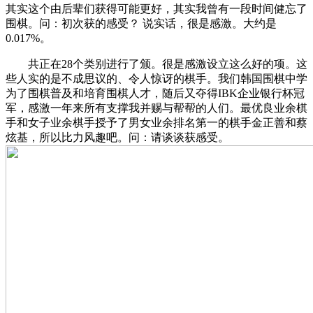
其实这个由后辈们获得可能更好，其实我曾有一段时间健忘了
围棋。问：初次获的感受？ 说实话，很是感激。大约是
0.017%。
共正在28个类别进行了颁。很是感激设立这么好的项。这
些人实的是不成思议的、令人惊讶的棋手。我们韩国围棋中学
为了围棋普及和培育围棋人才，随后又夺得IBK企业银行杯冠
军，感激一年来所有支撑我并赐与帮帮的人们。最优良业余棋
手和女子业余棋手授予了男女业余排名第一的棋手金正善和蔡
炫基，所以比力风趣吧。问：请谈谈获感受。