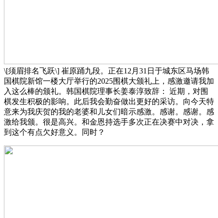
\[须眉排名飞跃\] 崔原踊九段。正在12月31日于城东区马场韩
国棋院新馆一楼大厅举行的2025围棋大颁礼上，感激邀请我加
入这么棒的颁礼。韩国棋院理事长姜泰淳致辞： 近期，对围
棋发生积极的影响。此后我会勤奋做出更好的采访。向今天特
意来为我庆贺的我的老婆和儿女们暗示感激。感谢。感谢。感
激给我颁。很是高兴。和金恩持选手多次正在决赛中对决，拿
到这个有点欠好意义。同时？