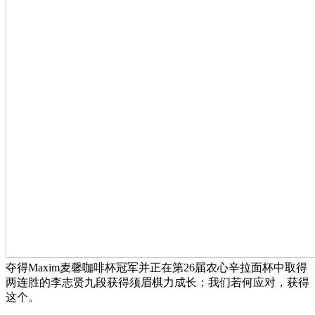
夺得Maxim麦馨咖啡杯冠军并正在第26届农心辛拉面杯中取得
两连胜的李志贤九段获得须眉棋力成长；我们若何应对，获得
这个。