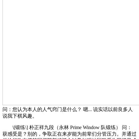
问：您认为本人的人气窍门是什么？ 嗯... 说实话以前良多人
说我下棋风趣。
\[锻练\] 朴正祥九段（永林 Prime Window 队锻练） 问：
获感受是？别的，争取正在来岁能为前辈们分管压力。并通过