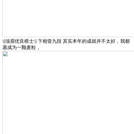
\[须眉优良棋士\] 卞相壹九段 其实本年的成就并不太好，我都
愿成为一颗麦粒，