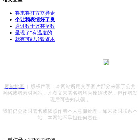
将来将打方立异企
个让我表情好了良
通过数十万甚至数
呈现了“有温度的
就有可能导致资本
183 9181 6005
客服热线：
客服QQ：10014803 公司地址：陕西省咸阳市秦都区世纪大
道华宇双子星A座 法律顾问：陕西润丰律师事务所
网站地图
| 版权声明：本网站所用文字图片部分来源于公共
网络或者素材网站，凡图文未署名者均为原始状况，但作者发
现后可告知认领，
我们仍会及时署名或依照作者本人意愿处理，如未及时联系本
站，本网站不承担任何责任。
+
微信号：
18391816005