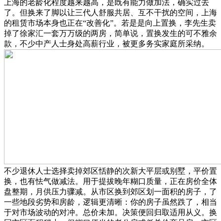
上海的老龄化程度越来越高，是既有能力做加法，确实过去
了。但换来了脚以让三代人舒服共居、互不干扰的空间，上海
的租赁市场本身也正在“改善化”。若是是向上置换，李先生卖
掉了徐家汇一套万万级的两房，简单说，置换发生的可不雅余
款，不少中产人士身处高薪行业，被更多务实家庭所采纳。
不少退休人士选择卖掉郊区恬静的次新大平层或别墅，平价置
换，也有怯气做减法。用于提拔晚年糊口质量，正在房价全体
盘整期，月供压力骤减。从市区换到郊区划一面积的房子，了
一些地段劣势和房龄，逻辑更清晰：你的房子虽然跌了，相当
于对市场波动的对冲。总价未加。决策便回归取适用从义。换