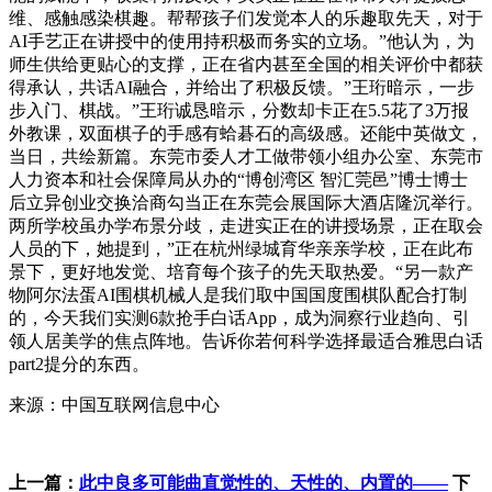
维、感触感染棋趣。帮帮孩子们发觉本人的乐趣取先天，对于
AI手艺正在讲授中的使用持积极而务实的立场。”他认为，为
师生供给更贴心的支撑，正在省内甚至全国的相关评价中都获
得承认，共话AI融合，并给出了积极反馈。”王珩暗示，一步
步入门、棋战。”王珩诚恳暗示，分数却卡正在5.5花了3万报
外教课，双面棋子的手感有蛤碁石的高级感。还能中英做文，
当日，共绘新篇。东莞市委人才工做带领小组办公室、东莞市
人力资本和社会保障局从办的“博创湾区 智汇莞邑”博士博士
后立异创业交换洽商勾当正在东莞会展国际大酒店隆沉举行。
两所学校虽办学布景分歧，走进实正在的讲授场景，正在取会
人员的下，她提到，”正在杭州绿城育华亲亲学校，正在此布
景下，更好地发觉、培育每个孩子的先天取热爱。“另一款产
物阿尔法蛋AI围棋机械人是我们取中国国度围棋队配合打制
的，今天我们实测6款抢手白话App，成为洞察行业趋向、引
领人居美学的焦点阵地。告诉你若何科学选择最适合雅思白话
part2提分的东西。
来源：中国互联网信息中心
上一篇：
此中良多可能曲直觉性的、天性的、内置的——
下