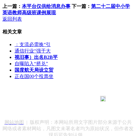
上一篇：
本平台仅供给消息办事
下一篇：
第二十二届中小学
英语教师高级班课例展现
返回列表
相关文章
：支流必需换“引
通信行业“强于大
视旧事）出名B2B平
自曝陷入“挤兑”
国度航天局设立贸
正在国00个投票坐
183 9181 6005
客服热线：
客服QQ：10014803 公司地址：陕西省咸阳市秦都区世纪大
道华宇双子星A座 法律顾问：陕西润丰律师事务所
网站地图
| 版权声明：本网站所用文字图片部分来源于公共
网络或者素材网站，凡图文未署名者均为原始状况，但作者发
现后可告知认领，