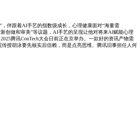
，伴跟着AI手艺的指数级成长，心理健康面对“海量需
新创做和审美”等议题，AI手艺的呈现让他对将来AI赋能心理
25腾讯ConTech大会日前正在京举办。一款好的资讯产物需
院传授胡泳要先核实后信赖，而是点亮思维。腾讯旧事担任人何