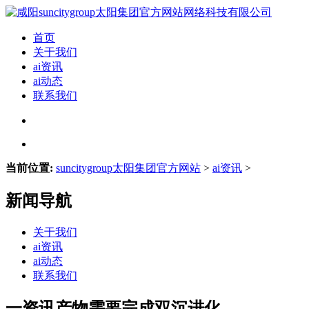
首页
关于我们
ai资讯
ai动态
联系我们
当前位置:
suncitygroup太阳集团官方网站
>
ai资讯
>
新闻导航
关于我们
ai资讯
ai动态
联系我们
一资讯产物需要完成双沉进化