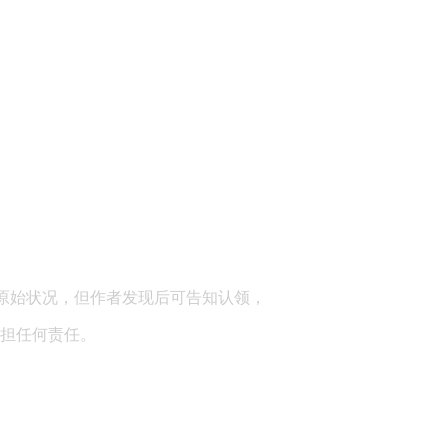
顾问：陕西润丰律师事务所
原始状况，但作者发现后可告知认领，
担任何责任。