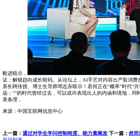
毅进暗示，
证；解锁趋向成长暗码。从论坛上，AI手艺对内容出产取消费
系长聘传授、博士生导师邓志东暗示！若何正在“概率”时代“
远；“”的时代曾经过去，可以或许表现出人的内涵和境地，同
美条理，
来源：中国互联网信息中心
上一篇：
通过对学生学问控制程度、能力素阐发
下一篇：
然而
返回列表