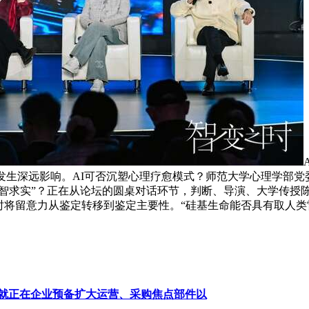
发生深远影响。AI可否沉塑心理疗愈模式？师范大学心理学部
共智求实”？正在从论坛的圆桌对话环节，判断、导演、大学传授
时将留意力从鉴定转移到鉴定主要性。“硅基生命能否具有取人类
就正在企业预备扩大运营、采购焦点部件以