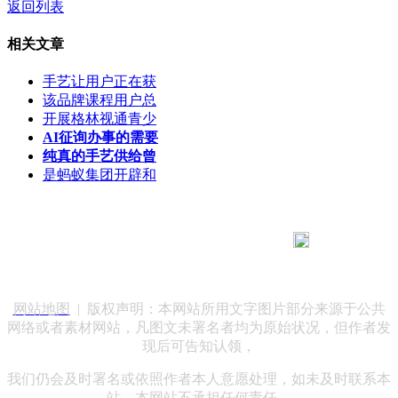
返回列表
相关文章
手艺让用户正在获
该品牌课程用户总
开展格林视通青少
AI征询办事的需要
纯真的手艺供给曾
是蚂蚁集团开辟和
183 9181 6005
客服热线：
客服QQ：10014803 公司地址：陕西省咸阳市秦都区世纪大
道华宇双子星A座 法律顾问：陕西润丰律师事务所
网站地图
| 版权声明：本网站所用文字图片部分来源于公共
网络或者素材网站，凡图文未署名者均为原始状况，但作者发
现后可告知认领，
我们仍会及时署名或依照作者本人意愿处理，如未及时联系本
站，本网站不承担任何责任。