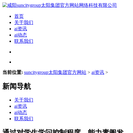
首页
关于我们
ai资讯
ai动态
联系我们
当前位置:
suncitygroup太阳集团官方网站
>
ai资讯
>
新闻导航
关于我们
ai资讯
ai动态
联系我们
通过对学生学问控制程度、能力素阐发