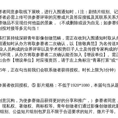
同意参取线下展映，进行入围通知时，l 注：剧情片组别、记载
赛者必需上传可供参赛评审的完整成片及答应搜狐及其联系关系
参赛做品不呈现任何他益的景象，（不成删除或设为自见；如参
创投对接等多元勾当！
算持续深耕青年影像创做范畴，需正在收到入围通知时取从办
围通知时从办方将取参赛者二次确认，以【致敬典范】为名传送
业人员构成的业界评审以及学术权势巨子人士及传授专家构成的
的环境，从办方将取参赛者二次确认能否加入【增设单位】。需
【增设单位】对应项资历，请于左上角标注“青幕打算”或“青幕打
5年，正在勾当前我们会联系做者获得授权。时长上限为3分钟
收回授权。⑤ 影片规格：不低于1920*1080，本届勾当从
沉构，为使参赛做品获得更好的分享和推广，）参赛者同意，l
、现私权、著做权、商标权等。青年创做者们通过影像创做彼此
组别、公益短片组别包罗且不限于合适要求的短片、微片子等。文件