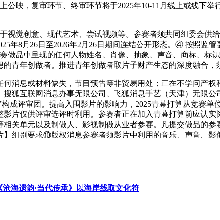
上公映，复审环节、终审环节将于2025年10-11月线上或线
于视觉创意、现代艺术、尝试视频等。参赛者须共同组委会供给打
5年8月26日至2026年2月26日期间连结公开形态。④ 按照监管
9，对于参赛做品中呈现的任何人物姓名、肖像、抽象、声音、商标
想的青年创做者。推进青年创做者取片子财产生态的深度融合，
何消息或材料缺失，节目预告等非贸易用处；正在不学问产权和
、搜狐互联网消息办事无限公司、飞狐消息手艺（天津）无限公
评审团。提高入围影片的影响力，2025青幕打算从竞赛单位报名日
影片仅供评审选评时利用。参赛者正在加入青幕打算前应认实阅读
等相关单元以及制做人、影视制做从业者参赛。凡提交做品的参赛
片】组别要求⑩版权消息参赛者须影片中利用的音乐、声音、影
《沧海遗韵·当代传承》以海岸线取文化符