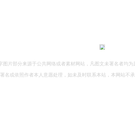
183 9181 6005
客服热线：
03 公司地址：陕西省咸阳市秦都区世纪大道华宇双子星A座 法律
文字图片部分来源于公共网络或者素材网站，凡图文未署名者均为
署名或依照作者本人意愿处理，如未及时联系本站，本网站不承