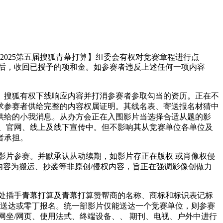
2025第五届搜狐青幕打算】组委会有权对竞赛章程进行点
传后，收回已授予的项和金。如参赛者违反上述任何一项内容
搜狐有权下线响应内容并打消参赛者参取勾当的资历。正在不
要求参赛者供给完整的内容权属证明。其线名表、寄送报名材猜中
供给的小我消息。从办方会正在入围影片当选择合适从题的影
、官网、线上及线下宣传中。但不影响其从竞赛单位各单位及
者承担。
片参赛。并默承认从动续期，如影片存正在版权 或肖像权侵
内容为搬运、抄袭等非原创/侵权内容，旨正在强调影像创做力
处插手青幕打算及青幕打算赞帮商的名称、商标和标识表记标
复送达或零丁报名。统一部影片仅能送达一个竞赛单位，则参赛
坐/网页、使用法式、终端设备、、 期刊、电视、户外中进行