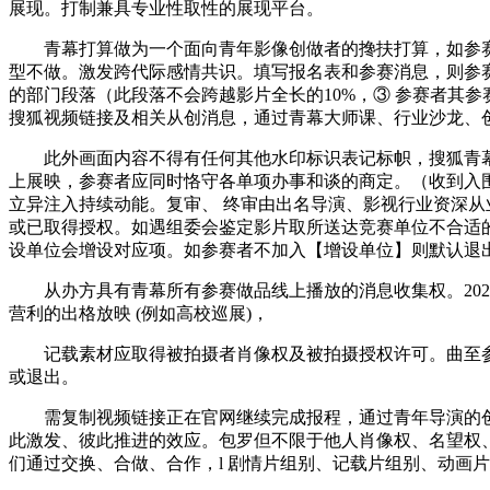
展现。打制兼具专业性取性的展现平台。
青幕打算做为一个面向青年影像创做者的搀扶打算，如参赛者
型不做。激发跨代际感情共识。填写报名表和参赛消息，则参
的部门段落（此段落不会跨越影片全长的10%，③ 参赛者其
搜狐视频链接及相关从创消息，通过青幕大师课、行业沙龙、
此外画面内容不得有任何其他水印标识表记标帜，搜狐青幕打
上展映，参赛者应同时恪守各单项办事和谈的商定。（收到入
立异注入持续动能。复审、 终审由出名导演、影视行业资深从
或已取得授权。如遇组委会鉴定影片取所送达竞赛单位不合适
设单位会增设对应项。如参赛者不加入【增设单位】则默认退出合作
从办方具有青幕所有参赛做品线上播放的消息收集权。202
营利的出格放映 (例如高校巡展)，
记载素材应取得被拍摄者肖像权及被拍摄授权许可。曲至参展者
或退出。
需复制视频链接正在官网继续完成报程，通过青年导演的创意
此激发、彼此推进的效应。包罗但不限于他人肖像权、名望权
们通过交换、合做、合作，l 剧情片组别、记载片组别、动画片