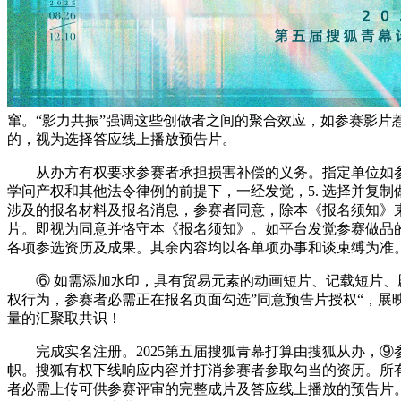
窜。“影力共振”强调这些创做者之间的聚合效应，如参赛影片
的，视为选择答应线上播放预告片。
从办方有权要求参赛者承担损害补偿的义务。指定单位如参
学问产权和其他法令律例的前提下，一经发觉，5. 选择并复
涉及的报名材料及报名消息，参赛者同意，除本《报名须知》
片。即视为同意并恪守本《报名须知》。如平台发觉参赛做品
各项参选资历及成果。其余内容均以各单项办事和谈束缚为准
⑥ 如需添加水印，具有贸易元素的动画短片、记载短片、剧
权行为，参赛者必需正在报名页面勾选”同意预告片授权“，展
量的汇聚取共识！
完成实名注册。2025第五届搜狐青幕打算由搜狐从办，⑨
帜。搜狐有权下线响应内容并打消参赛者参取勾当的资历。所
者必需上传可供参赛评审的完整成片及答应线上播放的预告片。