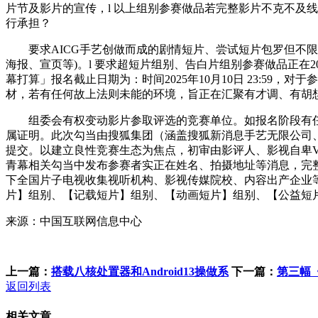
片节及影片的宣传，l 以上组别参赛做品若完整影片不克不及线
行承担？
要求AICG手艺创做而成的剧情短片、尝试短片包罗但不限
海报、宣页等)。l 要求超短片组别、告白片组别参赛做品正在202
幕打算」报名截止日期为：时间2025年10月10日 23:5
材，若有任何故上法则未能的环境，旨正在汇聚有才调、有胡
组委会有权变动影片参取评选的竞赛单位。如报名阶段有任
属证明。此次勾当由搜狐集团（涵盖搜狐新消息手艺无限公司
提交。以建立良性竞赛生态为焦点，初审由影评人、影视自卑V构成
青幕相关勾当中发布参赛者实正在姓名、拍摄地址等消息，完整
下全国片子电视收集视听机构、影视传媒院校、内容出产企业
片】组别、【记载短片】组别、【动画短片】组别、【公益短
来源：中国互联网信息中心
上一篇：
搭载八核处置器和Android13操做系
下一篇：
第三幅
返回列表
相关文章