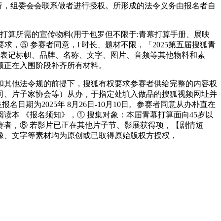
下举行，组委会会联系做者进行授权。所形成的法令义务由报名者自
算所需的宣传物料(用于包罗但不限于:青幕打算手册、展映
要求，⑤ 参赛者同意，l 时长、题材不限，「2025第五届搜狐青
、标识表记标帜、品牌、名称、文字、图片、音频等其他物料和素
须正在入围阶段补齐所有材料。
其他法令规的前提下，搜狐有权要求参赛者供给完整的内容权
司、片子家协会等）从办，于指定处填入做品的搜狐视频网址并
期为2025年 8月26日-10月10日。参赛者同意从办朴直在
本 《报名须知》，① 搜集对象：本届青幕打算面向45岁以
者，⑧ 若影片已正在其他片子节、影展获得项，【剧情短
像、文字等素材均为原创或已取得原始版权方授权，