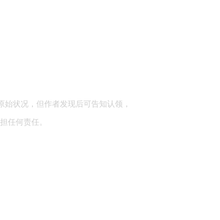
顾问：陕西润丰律师事务所
原始状况，但作者发现后可告知认领，
担任何责任。