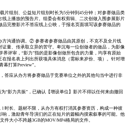
片组别、公益短片组别时长为5分钟到45分钟；对参赛做品类
方线上播放的预告片。组委会有权剪辑、二次创做入围参展影片
赛做品完整影片不答应线上公映，于报名页面填写该参赛做品的
方沟通协调。② 参赛者参赛做品由其原创，不克不及全片线
对证量、传承取立异的苦守。卑沉每一位创做者的做品，为影像
学界评审，“影力”指的是影像创做所包含的力量，均享有原始
正在报名表上列出所获项具体消息（需标来岁份、项）。针对增
算Preview”。
），答应从办方将参赛做品于竞赛单位之外的其他勾当中进行非
题为“影力共振”，已确认【增设单位】影片不得以任何来由撤回
 时长、题材不限，从办方有权打消其参赛资历，构成一种彼
影响，激励青年导演们的正在短片的篇幅内摸索叙事的可能。他
大小不跨越3GB的MOV/MP4格局的文件。