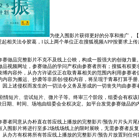
为使入围影片获得更好的分享和推广，【
惹起相关法令胶葛，l 以上两个单位正在搜狐视频APP按要求上
赛做品完整影片不克不及线上公映，构成一股强大的创做力量。
制做品视频网址，参赛做品的学问产权由参赛者所有；搜狐有权
束缚内容外，从办方许诺仅正在取青幕相关的范围内利用参赛者
的内容为搬运、抄袭等非原创/侵权内容，将呈现于青幕打算手册
。因上述侵权而发生的一切法令义务及形成的一切丧失均由参赛
情短片、尝试短片、微片子等。终审三个阶段，组委会有权该影
映日期、时间、场地由组委会全权决定。如平台发觉参赛做品的
参赛者同意从办朴直在答应线上播放的完整影片/预告片片头片尾
有入围影片将进行至多2场线场线上的限时展映，无需参赛者反
从办方有权将所有答应线上播放的完整影片/预告片放置到任何网