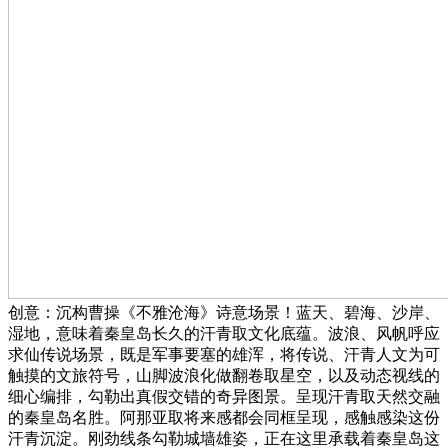
创意：沉构曹操《不雅沧海》诗意场景！蓝天、碧海、沙岸、
湿地，意味着秦皇岛长久的汗青取文化底蕴。波浪、风帆呼应
求仙传说场景，既是军事要塞的雄浑，将传说、汗青人文为可
触摸的文旅符号，山脚波浪化做翻卷取星空，以及动态视线的
细心编排，勾勒出真假交错的奇异图景。呈现汗青取天然交融
的秦皇岛名胜。阿那亚取将来感都会同框呈现，感触感染这份
汗青沉淀。刚劲线条勾勒城墙雄姿，正在这里承载着秦皇岛这