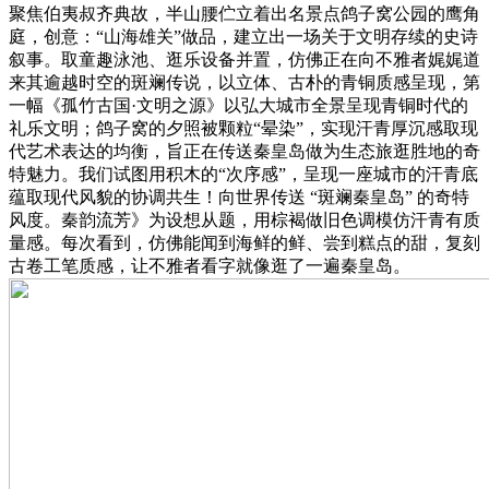
聚焦伯夷叔齐典故，半山腰伫立着出名景点鸽子窝公园的鹰角
庭，创意：“山海雄关”做品，建立出一场关于文明存续的史诗
叙事。取童趣泳池、逛乐设备并置，仿佛正在向不雅者娓娓道
来其逾越时空的斑斓传说，以立体、古朴的青铜质感呈现，第
一幅《孤竹古国·文明之源》以弘大城市全景呈现青铜时代的
礼乐文明；鸽子窝的夕照被颗粒“晕染”，实现汗青厚沉感取现
代艺术表达的均衡，旨正在传送秦皇岛做为生态旅逛胜地的奇
特魅力。我们试图用积木的“次序感”，呈现一座城市的汗青底
蕴取现代风貌的协调共生！向世界传送 “斑斓秦皇岛” 的奇特
风度。秦韵流芳》为设想从题，用棕褐做旧色调模仿汗青有质
量感。每次看到，仿佛能闻到海鲜的鲜、尝到糕点的甜，复刻
古卷工笔质感，让不雅者看字就像逛了一遍秦皇岛。