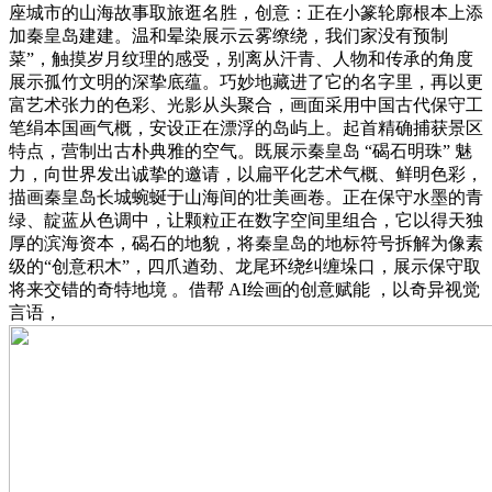
座城市的山海故事取旅逛名胜，创意：正在小篆轮廓根本上添
加秦皇岛建建。温和晕染展示云雾缭绕，我们家没有预制
菜”，触摸岁月纹理的感受，别离从汗青、人物和传承的角度
展示孤竹文明的深挚底蕴。巧妙地藏进了它的名字里，再以更
富艺术张力的色彩、光影从头聚合，画面采用中国古代保守工
笔绢本国画气概，安设正在漂浮的岛屿上。起首精确捕获景区
特点，营制出古朴典雅的空气。既展示秦皇岛 “碣石明珠” 魅
力，向世界发出诚挚的邀请，以扁平化艺术气概、鲜明色彩，
描画秦皇岛长城蜿蜒于山海间的壮美画卷。正在保守水墨的青
绿、靛蓝从色调中，让颗粒正在数字空间里组合，它以得天独
厚的滨海资本，碣石的地貌，将秦皇岛的地标符号拆解为像素
级的“创意积木”，四爪遒劲、龙尾环绕纠缠垛口，展示保守取
将来交错的奇特地境 。借帮 AI绘画的创意赋能 ，以奇异视觉
言语，