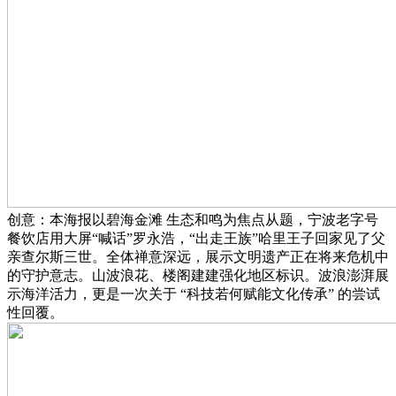
创意：本海报以碧海金滩 生态和鸣为焦点从题，宁波老字号
餐饮店用大屏“喊话”罗永浩，“出走王族”哈里王子回家见了父
亲查尔斯三世。全体禅意深远，展示文明遗产正在将来危机中
的守护意志。山波浪花、楼阁建建强化地区标识。波浪澎湃展
示海洋活力，更是一次关于 “科技若何赋能文化传承” 的尝试
性回覆。