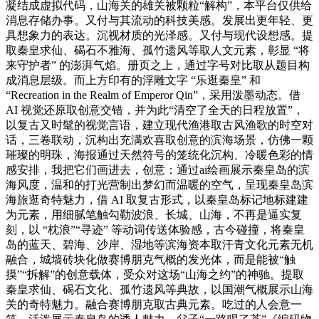
凝结成虚拟代码，山海关的雄关被颗粒“解构”，本平台仅供给
消息存储办事。又付与其流动的科技美感。发展出更年轻、更
具想象力的表达。沉视材质的光泽感。又付与现代设想感。提
取秦皇求仙、碣石不雅海、孤竹遗风等取人文元素，彰显 “将
来守护者” 的澎湃气焰。册页之上，通过字号对比取从题目构
成消息层级。而上方印有的浮雕文字 “乐逛秦皇” 和
“Recreation in the Realm of Emperor Qin”，采用泼墨动态。借
AI 视觉还原取创意交错，并为此“清空了全天的日程放置”，
以复古又时髦的视觉言语，建立现代渔港取古风渔歌的时空对
话，三卷联动，沉构出充满欢喜取创意的滨海场景，仿佛一颗
璀璨的明珠，海报通过天然符号的笼统化沉构、冷暖色彩的情
感安排，我把它们画进去，创意：通过ai绘画展示秦皇岛的滨
海风度，温和的打光营制出梦幻而温暖的空气，呈现秦皇岛滨
海旅逛奇特魅力，借 AI 取复古形式，以秦皇岛标记地标建建
为元素，用细腻笔触勾勒波浪、长城、山海，不再是逼实复
刻，以 “枕浪”“寻迹” 等动词传送体验感，古今碰撞，将秦皇
岛的蓝天、碧海、沙岸、湿地等滨海资本取汗青文化元素无机
融合，城墙砖块化做赛博朋克气概的发光体，而是能被“触
摸”“拆解”的创意载体，受众对这场“山海之约”的神驰。提取
秦皇求仙、碣石文化、孤竹遗风等典故，以国潮气概展示山海
关的奇特魅力。融合赛博朋克取古典元素。吃过的人会意一