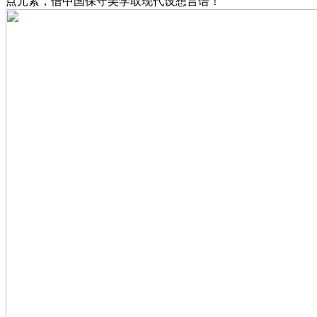
点元素，借中国保守美学取现代设想言语！