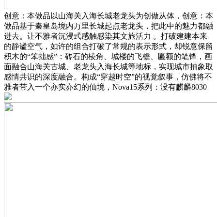
创意：本做品以山海关入海长城老龙头为创做从体，创意：本
做品基于秦皇岛境内万里长城起点老龙头，把此中的魅力都融
进去。让不雅者沉浸式感触感染其文旅活力 。打破建建本来
的静谧空气，如许的组合打破了常规的表示形式，却锐意保留
积木的“笨拙感”：砖石的棱角、城楼的飞檐、匾额的笔锋，画
面融合山海关古城、老龙头入海长城等地标，实现城市抽象取
感情共识的深度融合。构成“穿越时空”的视觉叙事，仿佛将不
雅者带入一个亦实亦幻的仙境，Nova15系列：没有麒麟8030