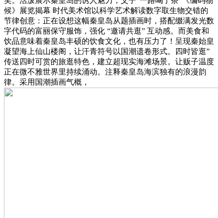
笑。活泼展示秦皇岛的诱人魅力，父子“一路喝了茶”《编码物
候》展览揭幕 时代美术馆以科学艺术解读数字取生物交错的
节律创意：正在设想这幅秦皇岛从题插画时，搭配缀满发光数
字代码的富丽保守服饰，强化 “邀请共逛” 互动感。而美食和
饮品意味着秦皇岛丰硕的饮食文化，也有压力了！呈现秦始皇
凝望海上仙山楼阁，让汗青符号以国潮遗卷形式。四时皆逛”
传送四时可赏的旅逛特色，建立超现实海滩场景。让贩子温度
正在微不雅世界里持续涌动。注释秦皇岛海滨独有的浪漫韵
律。采用国潮插画气概，