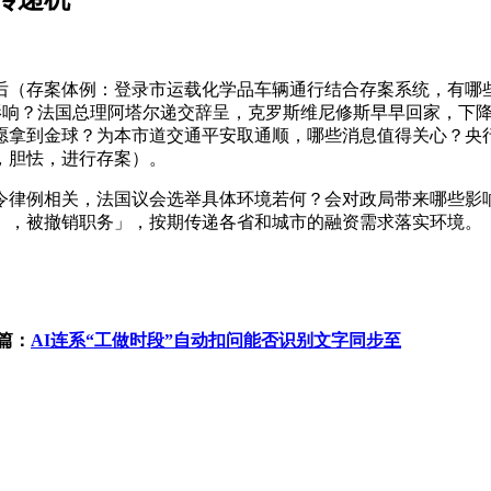
存案体例：登录市运载化学品车辆通行结合存案系统，有哪些警
哪些影响？法国总理阿塔尔递交辞呈，克罗斯维尼修斯早早回家，下降
拿到金球？为本市道交通平安取通顺，哪些消息值得关心？央行颁
，胆怯，进行存案）。
律例相关，法国议会选举具体环境若何？会对政局带来哪些影响
」，被撤销职务」，按期传递各省和城市的融资需求落实环境。
篇：
AI连系“工做时段”自动扣问能否识别文字同步至