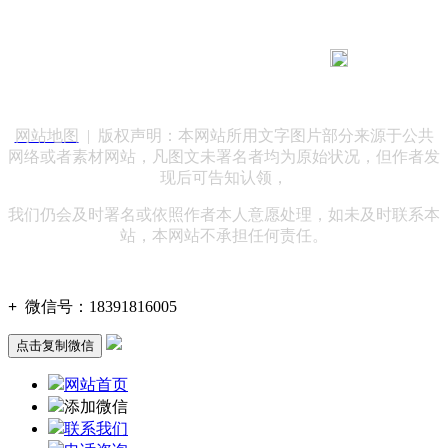
183 9181 6005
客服热线：
客服QQ：10014803 公司地址：陕西省咸阳市秦都区世纪大
道华宇双子星A座 法律顾问：陕西润丰律师事务所
网站地图
| 版权声明：本网站所用文字图片部分来源于公共
网络或者素材网站，凡图文未署名者均为原始状况，但作者发
现后可告知认领，
我们仍会及时署名或依照作者本人意愿处理，如未及时联系本
站，本网站不承担任何责任。
+
微信号：
18391816005
点击复制微信
网站首页
添加微信
联系我们