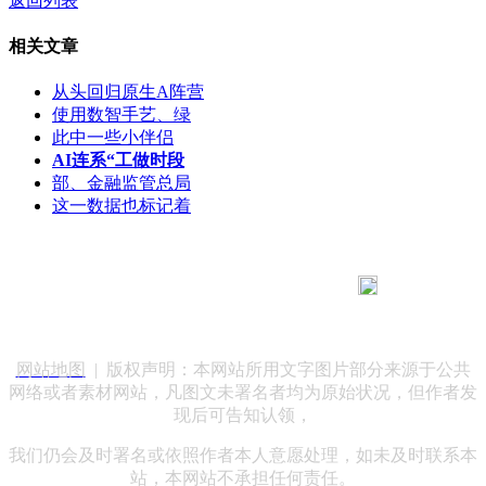
返回列表
相关文章
从头回归原生A阵营
使用数智手艺、绿
此中一些小伴侣
AI连系“工做时段
部、金融监管总局
这一数据也标记着
183 9181 6005
客服热线：
客服QQ：10014803 公司地址：陕西省咸阳市秦都区世纪大
道华宇双子星A座 法律顾问：陕西润丰律师事务所
网站地图
| 版权声明：本网站所用文字图片部分来源于公共
网络或者素材网站，凡图文未署名者均为原始状况，但作者发
现后可告知认领，
我们仍会及时署名或依照作者本人意愿处理，如未及时联系本
站，本网站不承担任何责任。