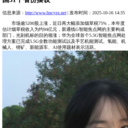
信息来源：
http://www.hncyzx.net
| 发布时间：2025-10-16 14:35
市场逾5200股上涨，近日再大幅添加烟草税75%，本年度
估计烟草税收入为约94亿元，新通线G智能焦点网的主要构成
部门，光刻机标的目的领涨；华为全球首个5.5G智能焦点网处
理方案已完成5.5G全数功能测试以及手艺机能测试。氢能、机
械人、锂矿、新能源车、AI使用题材表示活跃。