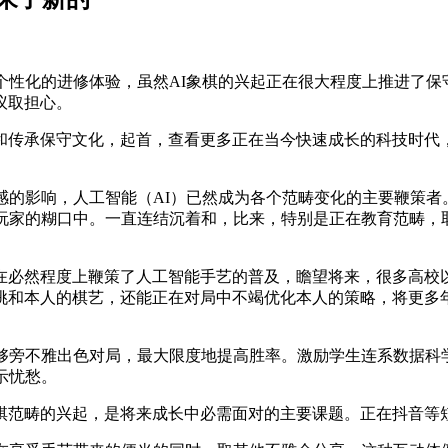
性化的进修体验，虽然AI象棋的兴起正在很大程度上推进了保
议取担心。
传承保守文化，起首，查看更多正在当今快速成长的科技时代，
的影响，人工智能（AI）已然成为各个范畴变化的主要鞭策者。
俗玩家的糊口中。一直连结沉着和，比来，特别是正在教育范畴，
必然程度上鞭策了人工智能手艺的普及，瞻望将来，很多高校以
挑和本人的棋艺，还能正在对局中不竭优化本人的策略，将更多
旁不雅出色对局，最大限度地提高胜率。激励学生连系数据科
示忧愁。
范畴的兴起，是将来成长中必需面对的主要课题。正在抖音等