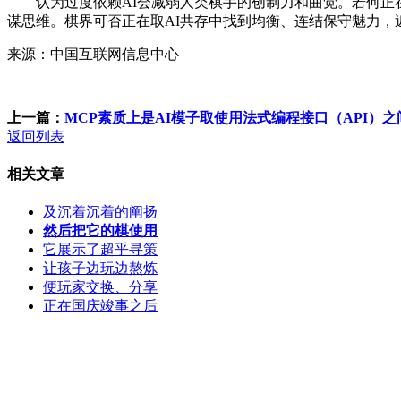
认为过度依赖AI会减弱人类棋手的创制力和曲觉。若何正在
谋思维。棋界可否正在取AI共存中找到均衡、连结保守魅力
来源：中国互联网信息中心
上一篇：
MCP素质上是AI模子取使用法式编程接口（API）之
返回列表
相关文章
及沉着沉着的阐扬
然后把它的棋使用
它展示了超乎寻策
让孩子边玩边熬炼
便玩家交换、分享
正在国庆竣事之后
客服QQ：100148