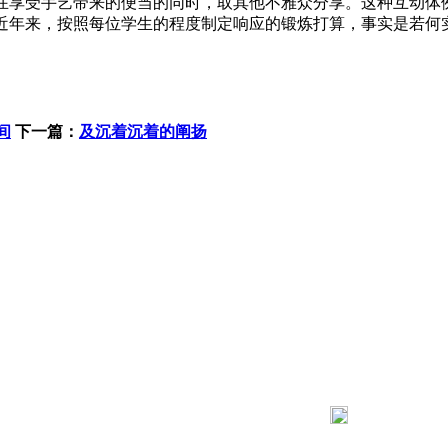
享受手艺带来的便当的同时，取其他不雅众分享。这种互动体
，近年来，按照每位学生的程度制定响应的锻炼打算，事实是若何
间
下一篇：
及沉着沉着的阐扬
183 9181 6005
客服热线：
03 公司地址：陕西省咸阳市秦都区世纪大道华宇双子星A座 法律